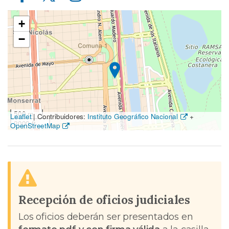
Ubicación
+
en
−
el
mapa
500 m
Leaflet
|
Contribuidores:
Instituto Geográfico Nacional
+
2000 ft
OpenStreetMap
Recepción de oficios judiciales
Los oficios deberán ser presentados en